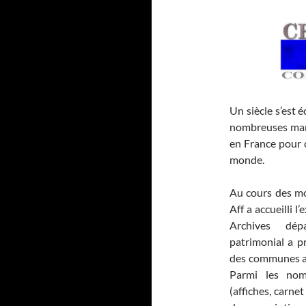
Un siècle s’est 
nombreuses mani
en France pour c
monde.
Au cours des mo
Aff a accueilli l
Archives dépa
patrimonial a p
des communes av
Parmi les nom
(affiches, carnet