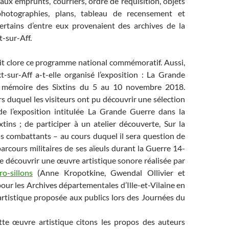
aux emprunts, courriers, ordre de réquisition, objets
photographies, plans, tableau de recensement et
ertains d’entre eux provenaient des archives de la
-sur-Aff.
it clore ce programme national commémoratif. Aussi,
t-sur-Aff a-t-elle organisé l’exposition : La Grande
 mémoire des Sixtins du 5 au 10 novembre 2018.
 duquel les visiteurs ont pu découvrir une sélection
 de l’exposition intitulée La Grande Guerre dans la
tins ; de participer à un atelier découverte, Sur la
ns combattants – au cours duquel il sera question de
parcours militaires de ses aïeuls durant la Guerre 14-
e découvrir une œuvre artistique sonore réalisée par
ro-sillons
(Anne Kropotkine, Gwendal Ollivier et
our les Archives départementales d’Ille-et-Vilaine en
tistique proposée aux publics lors des Journées du
tte œuvre artistique citons les propos des auteurs