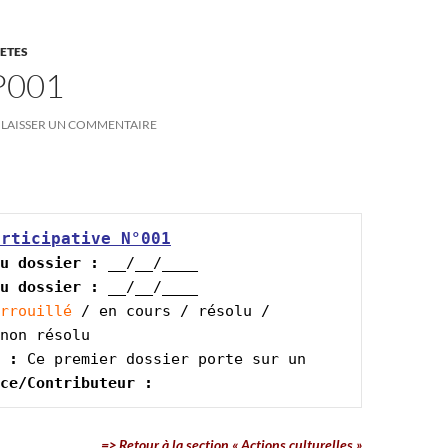
ETES
P001
LAISSER UN COMMENTAIRE
articipative N°001
u dossier :
u dossier :
rrouillé 
/ en cours / résolu / 
 :
ce/Contributeur :
=> Retour à la section « Actions culturelles »