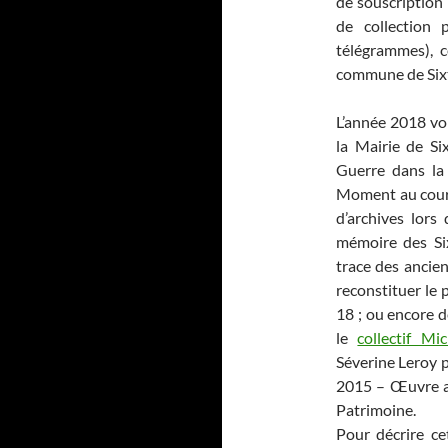
de souscription 
de collection 
télégrammes), c
commune de Sixt
L’année 2018 vo
la Mairie de Six
Guerre dans la
Moment au cours
d’archives lors
mémoire des Six
trace des ancie
reconstituer le 
18 ; ou encore d
le
collectif Mic
Séverine Leroy p
2015 – Œuvre ar
Patrimoine.
Pour décrire ce