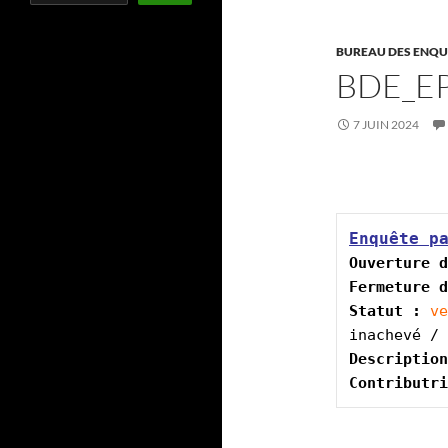
BUREAU DES ENQU
BDE_E
7 JUIN 2024
Enquête p
Ouverture d
Fermeture d
Statut :
ve
Description
Contributri