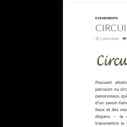
EVENEMENTS
CIRCUI
7 JUIN 2024
Pouvant attein
parcours ou circ
panonceaux, qui 
d’un savoir-fai
lieux et des mo
disparu – la 
transmettre la 