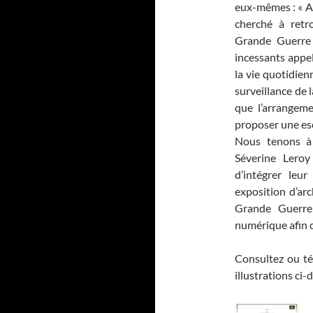
eux-mêmes : « A 
cherché à retr
Grande Guerre 
incessants appel
la vie quotidie
surveillance de 
que l’arrangeme
proposer une esc
Nous tenons à 
Séverine Leroy
d’intégrer leu
exposition d’ar
Grande Guerre 
numérique afin q
Consultez ou tél
illustrations ci-