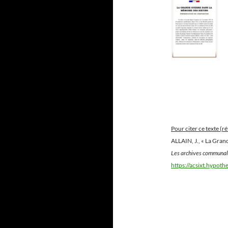
Pour citer ce texte (r
ALLAIN, J., « La Grand
Les archives communale
https://acsixt.hypot