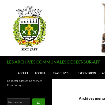
Aller
au
contenu
Recherche
LES ARCHIVES COMMUNALES DE SIXT-SUR-AFF
ACCUEIL
ACCUEIL
LES ARCHIVES
PRÉSENTATION
AC
Collecter-Classer-Conserver-
Communiquer
Archives mensue
Rechercher