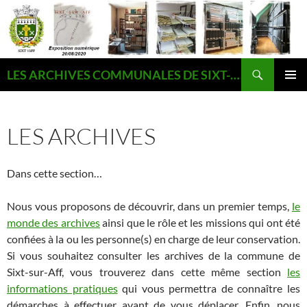
Aller
au
contenu
Recherche
LES ARCHIVES COMMUNALES DE SIXT-SUR-AFF
MENU
PRINCI
LES ARCHIVES
Dans cette section…
Nous vous proposons de découvrir, dans un premier temps,
le
monde des archives
ainsi que le rôle et les missions qui ont été
confiées à la ou les personne(s) en charge de leur conservation.
Si vous souhaitez consulter les archives de la commune de
Sixt-sur-Aff, vous trouverez dans cette même section
les
informations pratiques
qui vous permettra de connaître les
démarches à effectuer avant de vous déplacer. Enfin, nous